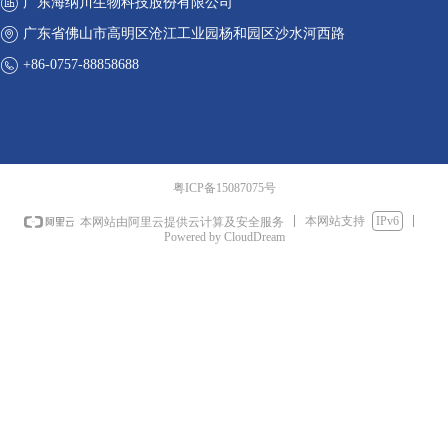
广东海纳川生物科技股份有限公司
广东省佛山市高明区沧江工业园杨和园区沙水河西路
+86-0757-88858688
粤ICP备15087075号
本网站支持
IPv6
本网站由阿里云提供云计算及安全服务
Powered by CloudDream